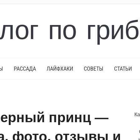
лог по гри
Ы
РАССАДА
ЛАЙФХАКИ
СОВЕТЫ
СТАТЬИ
черный принц —
Ка
а, фото, отзывы и