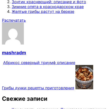
Зонтик краснеющий: описание и фото
Зимние опята в краснодарском крае
Желтые грибы растут на березе
Распечатать
mashradm
Абрикос северный триумф описание
Грибы дунки рецепты приготовления
Свежие записи