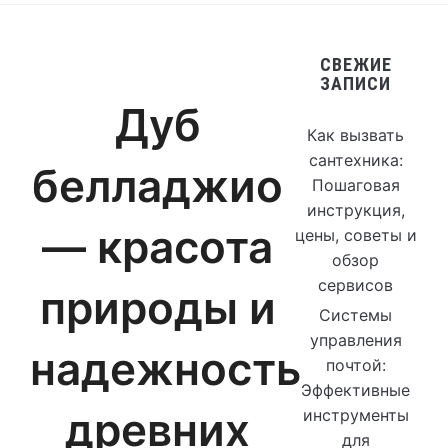
СВЕЖИЕ
ЗАПИСИ
Дуб
Как вызвать
сантехника:
белладжио
Пошаговая
инструкция,
— красота
цены, советы и
обзор
сервисов
природы и
Системы
управления
надежность
почтой:
Эффективные
древних
инструменты
для