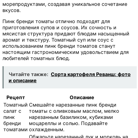
морепродуктами, создавая уникальное сочетание
вкусов.
Пинк бренди томаты отлично подходят для
приготовления супов и соусов. Их сочность и
мясистая структура придают блюдам насыщенный
аромат и текстуру. Томатный суп или соус с
использованием пинк бренди томатов станут
настоящим гастрономическим удовольствием для
любителей томатных блюд.
Читайте также:
Сорта картофеля Реванш: фото
и описание
Рецепт
Описание
Томатный
Смешайте нарезанные пинк бренди
салат с
томаты с оливковым маслом, мелко
пинк
нарезанным базиликом, кубиками
бренди
моцареллы и солью. Подавайте
томатами
охлажденным.
Обжарьте нарезанный лук и морковь на