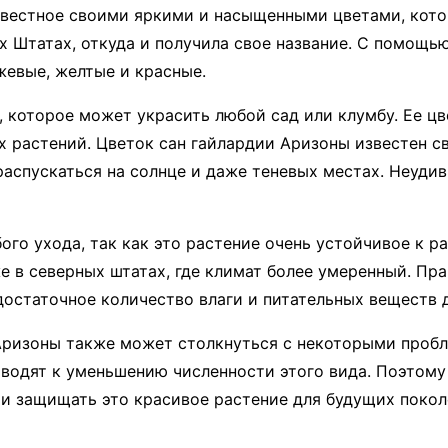
звестное своими яркими и насыщенными цветами, котор
х Штатах, откуда и получила свое название. С помощ
жевые, желтые и красные.
 которое может украсить любой сад или клумбу. Ее цв
их растений. Цветок сан гайлардии Аризоны известен с
аспускаться на солнце и даже теневых местах. Неудиви
ого ухода, так как это растение очень устойчивое к 
е в северных штатах, где климат более умеренный. Пр
достаточное количество влаги и питательных веществ д
 Аризоны также может столкнуться с некоторыми проб
водят к уменьшению численности этого вида. Поэтому
 и защищать это красивое растение для будущих поко