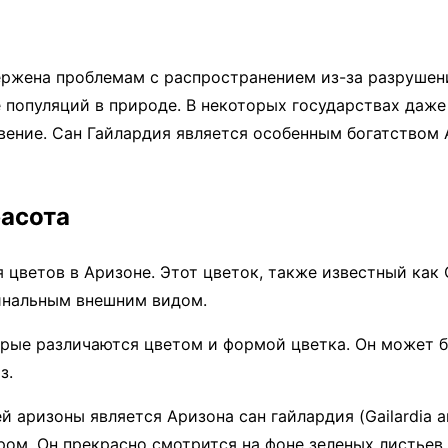
ержена проблемам с распространением из-за разрушен
 популяций в природе. В некоторых государствах даже
вение. Сан Гайлардия является особенным богатством 
расота
цветов в Аризоне. Этот цветок, также известный как С
гинальным внешним видом.
рые различаются цветом и формой цветка. Он может б
з.
аризоны является Аризона сан гайлардия (Gailardia a
ом. Он прекрасно смотрится на фоне зеленых листьев