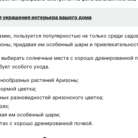
я украшения интерьера вашего дома
азию, пользуется популярностью не только среди садо
зоны, придавая им особенный шарм и привлекательност
выбирать солнечные места с хорошо дренированной по
бует особого ухода.
знообразных растений Аризоны;
формой цветка;
ных разновидностей аризонского цветка;
раз;
вая им особенный шарм;
тах с хорошо дренированной почвой.