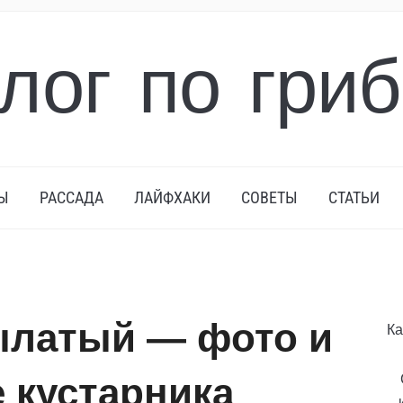
лог по гри
Ы
РАССАДА
ЛАЙФХАКИ
СОВЕТЫ
СТАТЬИ
ылатый — фото и
Ка
 кустарника