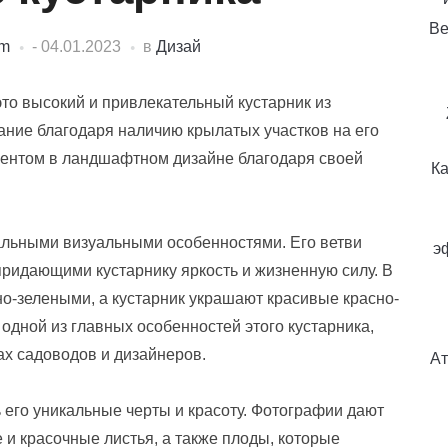
Ве
dm
-
04.01.2023
в
Дизай
 это высокий и привлекательный кустарник из
ание благодаря наличию крылатых участков на его
ементом в ландшафтном дизайне благодаря своей
Ка
альными визуальными особенностями. Его ветви
э
ридающими кустарнику яркость и жизненную силу. В
но-зелеными, а кустарник украшают красивые красно-
дной из главных особенностей этого кустарника,
ах садоводов и дизайнеров.
Ат
 его уникальные черты и красоту. Фотографии дают
 и красочные листья, а также плоды, которые