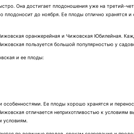
ыстро. Она достигает плодоношения уже на третий-чет
о плодоносит до ноября. Ее плоды отлично хранятся и
Чижовская оранжерейная и Чижовская Юбилейная. Кажд
Чижовская пользуется большой популярностью у садов
вская и ее плоды:
и особенностями. Ее плоды хорошо хранятся и перено
 Чижовская отличается неприхотливостью к условиям в
м условиям.
аются по величине плодов, срокам созревания и продо