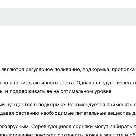
вляются регулярное поливание, подкормка, прополка 
нно в период активного роста. Однако следует избега
вы и поддерживать ее на оптимальном уровне.
ый нуждается в подкормке. Рекомендуется применять о
 давая растению необходимые питательные вещества д
огоярусным. Соревнующиеся сорняки могут забирать пи
рополирование поможет сохранить почву в чистоте и о